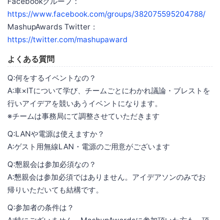
Facebookグループ：
https://www.facebook.com/groups/382075595204788/
MashupAwards Twitter：
https://twitter.com/mashupaward
よくある質問
Q:何をするイベントなの？
A:車×ITについて学び、チームごとにわかれ議論・ブレストを
行いアイデアを競いあうイベントになります。
※チームは事務局にて調整させていただきます
Q:LANや電源は使えますか？
A:ゲスト用無線LAN・電源のご用意がございます
Q:懇親会は参加必須なの？
A:懇親会は参加必須ではありません。アイデアソンのみでお
帰りいただいても結構です。
Q:参加者の条件は？