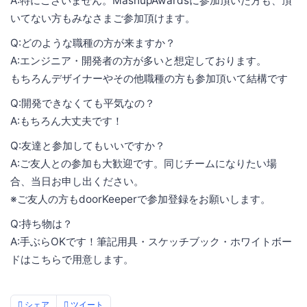
A:特にございません。MashupAwardsに参加頂いた方も、頂
いてない方もみなさまご参加頂けます。
Q:どのような職種の方が来ますか？
A:エンジニア・開発者の方が多いと想定しております。
もちろんデザイナーやその他職種の方も参加頂いて結構です
Q:開発できなくても平気なの？
A:もちろん大丈夫です！
Q:友達と参加してもいいですか？
A:ご友人との参加も大歓迎です。同じチームになりたい場
合、当日お申し出ください。
※ご友人の方もdoorKeeperで参加登録をお願いします。
Q:持ち物は？
A:手ぶらOKです！筆記用具・スケッチブック・ホワイトボー
ドはこちらで用意します。
シェア
ツイート