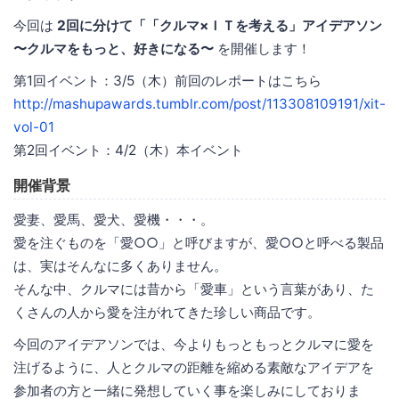
今回は
2回に分けて「「クルマ×ＩＴを考える」アイデアソン
〜クルマをもっと、好きになる〜
を開催します！
第1回イベント：3/5（木）前回のレポートはこちら
http://mashupawards.tumblr.com/post/113308109191/xit-
vol-01
第2回イベント：4/2（木）本イベント
開催背景
愛妻、愛馬、愛犬、愛機・・・。
愛を注ぐものを「愛○○」と呼びますが、愛○○と呼べる製品
は、実はそんなに多くありません。
そんな中、クルマには昔から「愛車」という言葉があり、た
くさんの人から愛を注がれてきた珍しい商品です。
今回のアイデアソンでは、今よりもっともっとクルマに愛を
注げるように、人とクルマの距離を縮める素敵なアイデアを
参加者の方と一緒に発想していく事を楽しみにしておりま