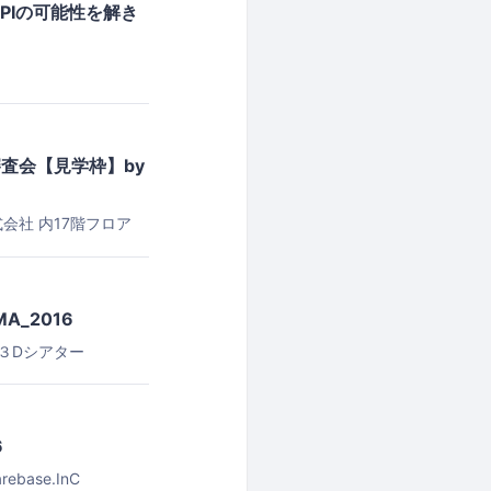
〜APIの可能性を解き
）決勝審査会【見学枠】by
社 内17階フロア
MA_2016
 ３Dシアター
6
arebase.InC