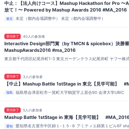
中止：【法人向けコース】Mashup Hackathon for Pro 
放て！〜 Powered by Mashup Awards 2016 #MA_2016
未定（都内会場調整中）
未定（都内会場調整中）
東京
受付終了
40人の参加者
Interactive Design部門賞（by TMCN & spicebox
MashupAwards2016 #ma_2016
東京都千代田区紀尾井町1-3 東京ガーデンテラス紀尾井町 ヤフー株式会
ヤフー「LODGE」
受付終了
3人の参加者
【中止】Mashup Battle 1stStage in 東北【見学可能】 #
福島県会津若松市一箕町大字鶴賀字上居合90
会津大学UBIC
福島
受付終了
5人の参加者
Mashup Battle 1stStage in 東海【見学可能】 #MA_201
愛知県名古屋市中区錦１-１５-８ アミティエ錦第１ビル6F
sh
愛知