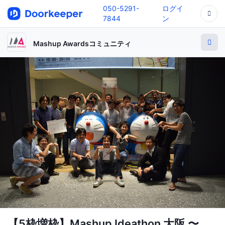
050-5291-
ログイ
7844
ン
Mashup Awardsコミュニティ
【5枠増枠】Mashup Ideathon 大阪 〜